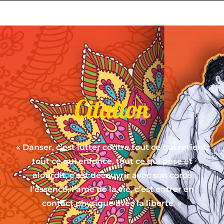
Citation
« Danser, c’est lutter contre tout ce qui retient,
tout ce qui enfonce, tout ce qui pèse et
alourdit, c’est découvrir avec son corps
l’essence, l’âme de la vie, c’est entrer en
contact physique avec la liberté. »