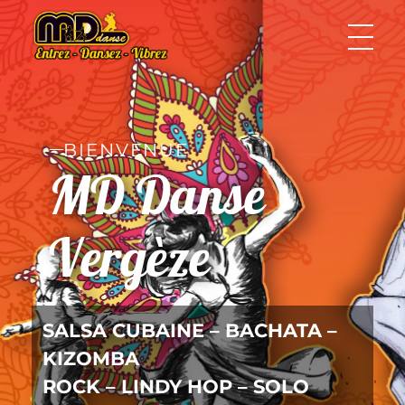
MD Danse
Le plaisir de la danse
BIENVENUE
MD Danse
Vergèze
SALSA CUBAINE – BACHATA –
KIZOMBA
ROCK – LINDY HOP – SOLO