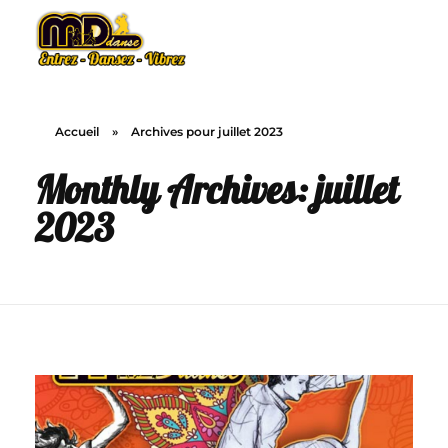
MD Danse
Le plaisir de la danse
Accueil
»
Archives pour juillet 2023
Monthly Archives: juillet
2023