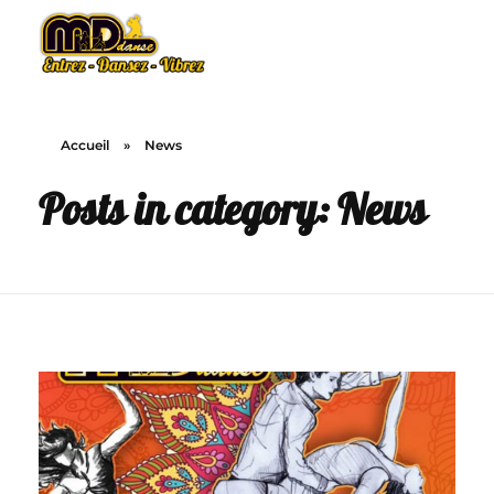
MD Danse
Le plaisir de la danse
Accueil
»
News
Posts in category: News